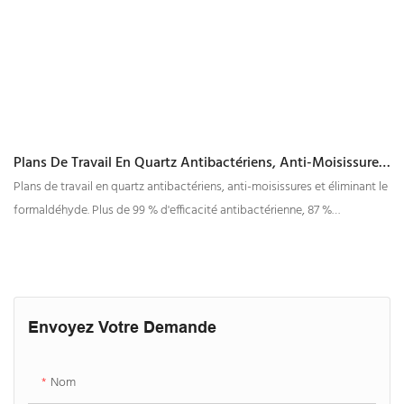
Plans De Travail En Quartz Antibactériens, Anti-Moisissures
Et Éliminant Le Formaldéhyde
Plans de travail en quartz antibactériens, anti-moisissures et éliminant le
formaldéhyde. Plus de 99 % d'efficacité antibactérienne, 87 %
d'élimination du formaldéhyde. Possède une fonction antivirale contre
la grippe.
Envoyez Votre Demande
Nom