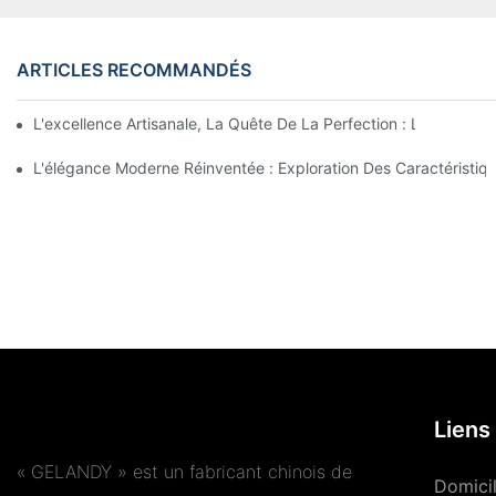
ARTICLES RECOMMANDÉS
L'excellence Artisanale, La Quête De La Perfection : L'âme De 
L'élégance Moderne Réinventée : Exploration Des Caractéristiq
Liens 
« GELANDY » est un fabricant chinois de
Domici