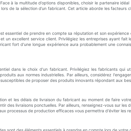
ace à la multitude d’options disponibles, choisir le partenaire idéal
 lors de la sélection d’un fabricant. Cet article aborde les facteurs c
 est essentiel de prendre en compte sa réputation et son expérience d
 un excellent service client. Privilégiez les entreprises ayant fait le
abricant fort d'une longue expérience aura probablement une conna
entiel dans le choix d'un fabricant. Privilégiez les fabricants qui 
produits aux normes industrielles. Par ailleurs, considérez l'engage
s susceptibles de proposer des produits innovants répondant aux b
ion et les délais de livraison du fabricant au moment de faire vot
 des livraisons ponctuelles. Par ailleurs, renseignez-vous sur les dél
aux processus de production efficaces vous permettra d'éviter les r
lides sont des éléments essentiels à prendre en compte lors de votre déc