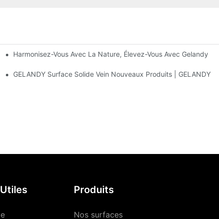
Harmonisez-Vous Avec La Nature, Élevez-Vous Avec Gelandy
La Fabrication Des Vasques En Surface Solide
ues Des Lavabos Intégrés En Surface Solide
GELANDY Surface Solide Vein Nouveaux Produits | GELANDY
Utiles
Produits
le
Nos surfaces