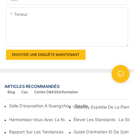
Teneur
ENVOYER UNE ENQUÊTE MAINTENANT
ARTICLES RECOMMANDÉS
Blog
Cas
Centre D&#39;information
Salle D'exposition À Guangzhou - Revêtement Mural En Surface 
Gelandy Expédie De La Pierre 
Harmonisez-Vous Avec La Nature, Élevez-Vous Avec Gelandy
Élever Les Standards : La Str
Rapport Sur Les Tendances 2026 En Matière De Couleurs Et De
Guide D'entretien Et De Soin D