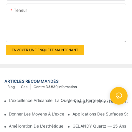
Teneur
ENVOYER UNE ENQUÊTE MAINTENANT
ARTICLES RECOMMANDÉS
Blog
Cas
Centre D&#39;information
L'excellence Artisanale, La Quête De La Perfection : L'âme De 
Pourquoi La Pierre De Quartz E
Donner Les Moyens À L'excellence : Libérer Le Potentiel D'exéc
Applications Des Surfaces Soli
Amélioration De L'esthétique Et De La Fonctionnalité Des Insta
GELANDY Quartz — 25 Ans D'ex