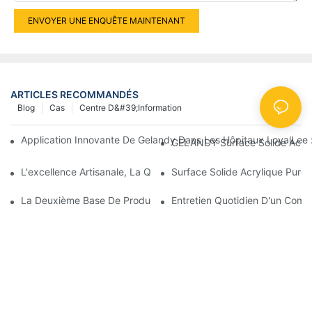
ENVOYER UNE ENQUÊTE MAINTENANT
ARTICLES RECOMMANDÉS
Blog
Cas
Centre D&#39;information
Application Innovante De Gelandy Dans Les Hôpitaux LoyalLee :
GELANDY Surface Solide Acry
L'excellence Artisanale, La Quête De La Perfection : L'âme De 
Surface Solide Acrylique Pure
La Deuxième Base De Production De Gelandy, L'usine De Heyua
Entretien Quotidien D'un Compt