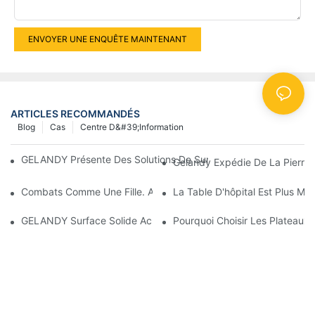
ENVOYER UNE ENQUÊTE MAINTENANT
ARTICLES RECOMMANDÉS
Blog
Cas
Centre D&#39;information
GELANDY Présente Des Solutions De Surface Innovantes Au BD
Gelandy Expédie De La Pierre 
Combats Comme Une Fille. Affirme-Toi Comme Une Femme. – 
La Table D'hôpital Est Plus Mé
GELANDY Surface Solide Acrylique — Performances De Therm
Pourquoi Choisir Les Plateaux 