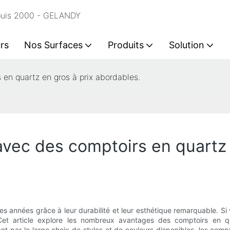
epuis 2000 - GELANDY
rs
Nos Surfaces
Produits
Solution
en quartz en gros à prix abordables.
avec des comptoirs en quartz 
s années grâce à leur durabilité et leur esthétique remarquable. Si 
 Cet article explore les nombreux avantages des comptoirs en qu
sant par le large choix de styles et de couleurs disponibles, les co