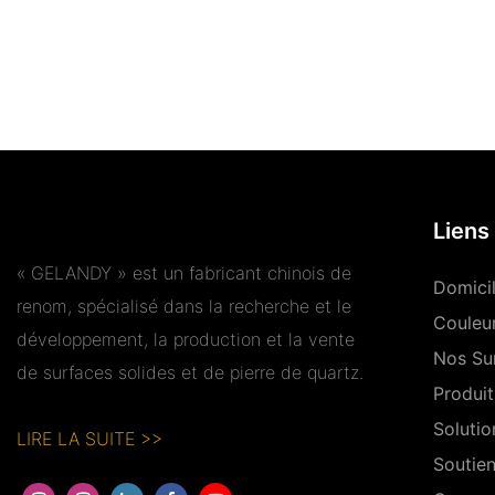
Liens 
« GELANDY » est un fabricant chinois de
Domici
renom, spécialisé dans la recherche et le
Couleu
développement, la production et la vente
Nos Su
de surfaces solides et de pierre de quartz.
Produit
Solutio
LIRE LA SUITE >>
Soutie