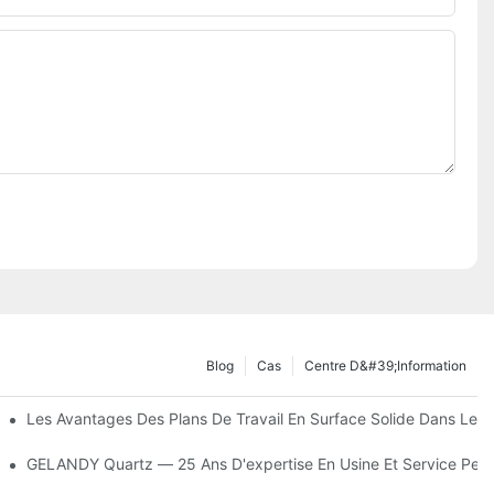
Blog
Cas
Centre D&#39;information
 En Usine
Les Avantages Des Plans De Travail En Surface Solide Dans Les 
 Plans De Travail De Cuisine
GELANDY Quartz — 25 Ans D'expertise En Usine Et Service Pers