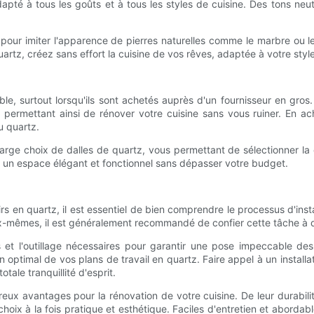
pté à tous les goûts et à tous les styles de cuisine. Des tons neut
pour imiter l'apparence de pierres naturelles comme le marbre ou le 
uartz, créez sans effort la cuisine de vos rêves, adaptée à votre styl
le, surtout lorsqu'ils sont achetés auprès d'un fournisseur en gro
 permettant ainsi de rénover votre cuisine sans vous ruiner. En ac
u quartz.
e choix de dalles de quartz, vous permettant de sélectionner la co
n un espace élégant et fonctionnel sans dépasser votre budget.
 en quartz, il est essentiel de bien comprendre le processus d'instal
 eux-mêmes, il est généralement recommandé de confier cette tâche à 
 et l'outillage nécessaires pour garantir une pose impeccable des 
ien optimal de vos plans de travail en quartz. Faire appel à un instal
otale tranquillité d'esprit.
eux avantages pour la rénovation de votre cuisine. De leur durabili
choix à la fois pratique et esthétique. Faciles d'entretien et aborda