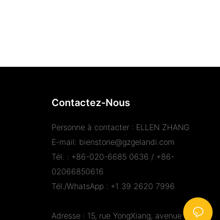
Contactez-Nous
Personne à contacter : ELLEN ZHANG
E-mail:
bienstone@gzgelandi.com
Tél. : +86-020-6685 0636 / +86-
02066850616
Tél./WhatsApp : +1 39 2620 7996
Adresse : 15, rue YongXiang, avenue