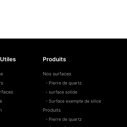
Utiles
Produits
le
Nos surfaces
rs
- Pierre de quartz
rfaces
- surface solide
s
- Surface exempte de silice
n
Produits
n
- Pierre de quartz