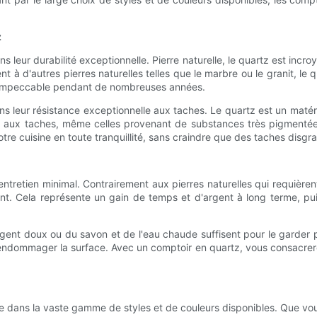
z
 leur durabilité exceptionnelle. Pierre naturelle, le quartz est incroy
t à d'autres pierres naturelles telles que le marbre ou le granit, le
ct impeccable pendant de nombreuses années.
leur résistance exceptionnelle aux taches. Le quartz est un matériau 
tant aux taches, même celles provenant de substances très pigmenté
tre cuisine en toute tranquillité, sans craindre que des taches disgr
 entretien minimal. Contrairement aux pierres naturelles qui requièr
t. Cela représente un gain de temps et d'argent à long terme, pui
gent doux ou du savon et de l'eau chaude suffisent pour le garder pr
d'endommager la surface. Avec un comptoir en quartz, vous consacrer
 dans la vaste gamme de styles et de couleurs disponibles. Que vous