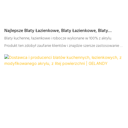
Najlepsze Blaty Łazienkowe, Blaty Łazienkowe, Blaty
Robocze Z Litej Powierzchni W 100% Akrylowe W Cenie
Blaty kuchenne, łazienkowe i robocze wykonane w 100% z akrylu.
Fabrycznej - GELANDY
Produkt ten zdobył zaufanie klientów i znajdzie szersze zastosowanie w
najbliższej przyszłości.