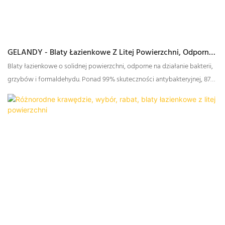
GELANDY - Blaty Łazienkowe Z Litej Powierzchni, Odporne
Na Bakterie, Pleśń I Formaldehyd
Blaty łazienkowe o solidnej powierzchni, odporne na działanie bakterii,
grzybów i formaldehydu. Ponad 99% skuteczności antybakteryjnej, 87%
skuteczności usuwania formaldehydu.