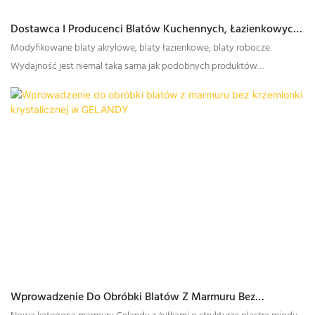
Dostawca I Producenci Blatów Kuchennych, Łazienkowych,
Z Modyfikowanego Akrylu, Z Litej Powierzchni | GELANDY
Modyfikowane blaty akrylowe, blaty łazienkowe, blaty robocze.
Wydajność jest niemal taka sama jak podobnych produktów
zagranicznych.
Wprowadzenie Do Obróbki Blatów Z Marmuru Bez
Krzemionki Krystalicznej W GELANDY