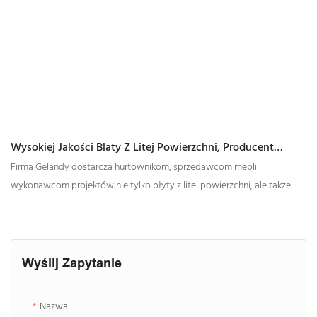
Wysokiej Jakości Blaty Z Litej Powierzchni, Producent
Blatów Z Marmuru Żyłkowanego
Firma Gelandy dostarcza hurtownikom, sprzedawcom mebli i
wykonawcom projektów nie tylko płyty z litej powierzchni, ale także
blaty z litego wykończenia powierzchni, co sprawia, że ​​zakup blatów
jest dla klientów wygodniejszy.
Wyślij Zapytanie
Nazwa