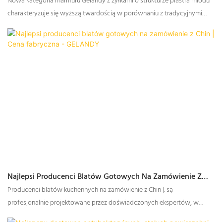
Nowa kategoria marmuru Gelandy z żyłkami o strukturze plastra miodu
charakteryzuje się wyższą twardością w porównaniu z tradycyjnymi
materiałami o strukturze plastra miodu. Po przeprowadzeniu testów
obróbki, tradycyjne narzędzia do obróbki powierzchni plastra miodu,
takie jak narzędzia do cięcia, wycięcia zlewu, cięcia pod kątem 45°,
łączenia bezszwowego i polerowania, mogą być używane normalnie. W
porównaniu ze standardowymi materiałami o strukturze plastra miodu,
obróbka nie różni się zasadniczo od obróbki tradycyjnych materiałów o
strukturze plastra miodu.
Najlepsi Producenci Blatów Gotowych Na Zamówienie Z
Chin | Cena Fabryczna - GELANDY
Producenci blatów kuchennych na zamówienie z Chin |. są
profesjonalnie projektowane przez doświadczonych ekspertów, w
oparciu o rygorystyczny proces projektowania.