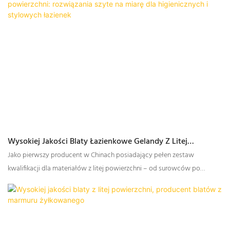
Wysokiej Jakości Blaty Łazienkowe Gelandy Z Litej
Powierzchni: Rozwiązania Szyte Na Miarę Dla Higienicznych
Jako pierwszy producent w Chinach posiadający pełen zestaw
I Stylowych Łazienek
kwalifikacji dla materiałów z litej powierzchni – od surowców po
produkty gotowe – Gelandy ugruntowała swoją pozycję lidera w
branży. Stawiając na innowacyjność, jakość i zadowolenie klienta,
Gelandy nieustannie wyznacza nowe standardy doskonałości w
dziedzinie blatów łazienkowych i umywalek z litej powierzchni.