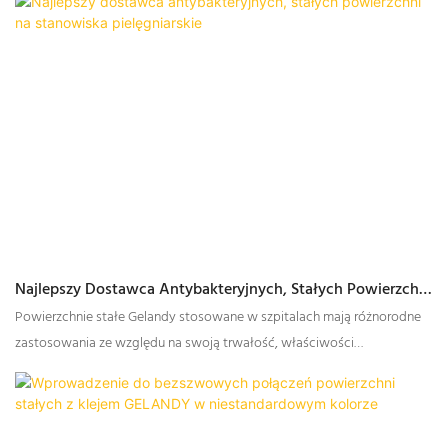
Najlepszy Dostawca Antybakteryjnych, Stałych Powierzchni
Na Stanowiska Pielęgniarskie
Powierzchnie stałe Gelandy stosowane w szpitalach mają różnorodne
zastosowania ze względu na swoją trwałość, właściwości
antybakteryjne, łatwość konserwacji i właściwości higieniczne. Oto
kilka typowych zastosowań powierzchni stałych w szpitalach: blaty i
powierzchnie robocze, stanowiska pielęgniarskie, recepcje i stanowiska
obsługi, stoły laboratoryjne, szafki łazienkowe, okładziny ścienne.