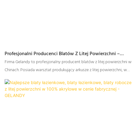
Profesjonalni Producenci Blatów Z Litej Powierzchni –
Gelandy
Firma Gelandy to profesjonalny producent blatów z litej powierzchni w
Chinach. Posiada warsztat produkujący arkusze z litej powierzchni, w
którym wytwarzane są materiały niezbędne do produkcji blatów.
Ponadto firma ma własną fabrykę zajmującą się obróbką blatów z litej
powierzchni, zapewniając klientom kompleksową obsługę, od paneli
blatowych po gotowe blaty.