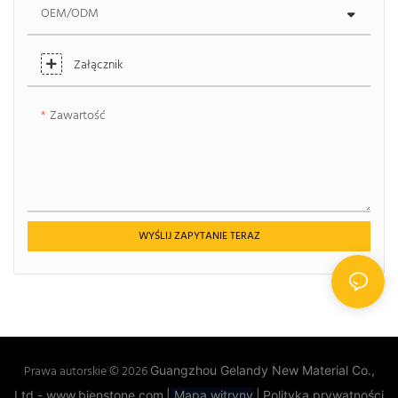
OEM/ODM
Załącznik
Zawartość
WYŚLIJ ZAPYTANIE TERAZ
Prawa autorskie © 2026
Guangzhou Gelandy New Material Co.,
Ltd - www.bienstone.com
|
Mapa witryny
|
Polityka prywatności