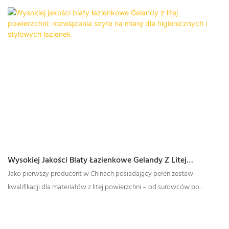
Komercyjnych
Wysokiej Jakości Blaty Łazienkowe Gelandy Z Litej
Powierzchni: Rozwiązania Szyte Na Miarę Dla Higienicznych
Jako pierwszy producent w Chinach posiadający pełen zestaw
I Stylowych Łazienek
kwalifikacji dla materiałów z litej powierzchni – od surowców po
produkty gotowe – Gelandy ugruntowała swoją pozycję lidera w
branży. Stawiając na innowacyjność, jakość i zadowolenie klienta,
Gelandy nieustannie wyznacza nowe standardy doskonałości w