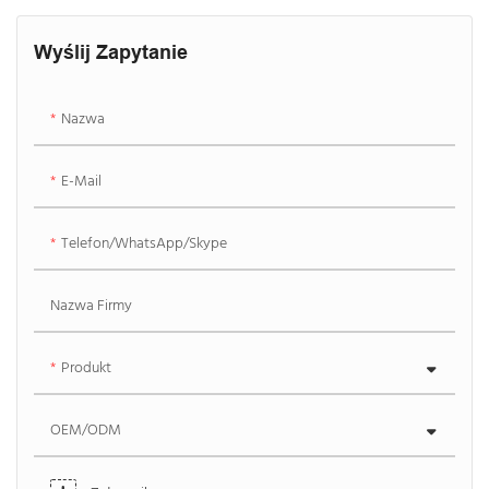
dziedzinie blatów łazienkowych i umywalek z litej powierzchni.
Wyślij Zapytanie
Nazwa
E-Mail
Telefon/WhatsApp/Skype
Nazwa Firmy
Produkt
OEM/ODM