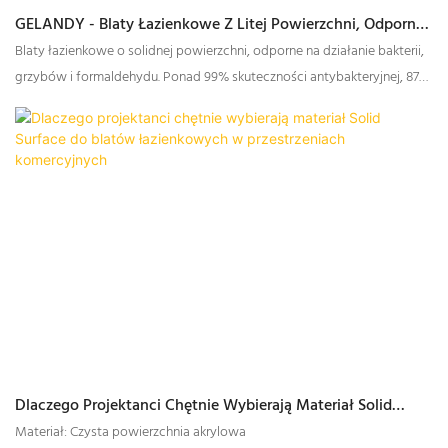
GELANDY - Blaty Łazienkowe Z Litej Powierzchni, Odporne
Na Bakterie, Pleśń I Formaldehyd
Blaty łazienkowe o solidnej powierzchni, odporne na działanie bakterii,
grzybów i formaldehydu. Ponad 99% skuteczności antybakteryjnej, 87%
skuteczności usuwania formaldehydu.
Dlaczego Projektanci Chętnie Wybierają Materiał Solid
Surface Do Blatów Łazienkowych W Przestrzeniach
Materiał: Czysta powierzchnia akrylowa