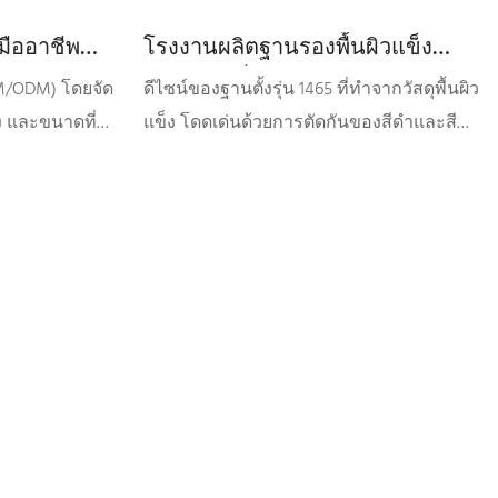
บมืออาชีพ
โรงงานผลิตฐานรองพื้นผิวแข็ง
ผู้ผลิต
คุณภาพดีที่สุด
EM/ODM) โดยจัด
ดีไซน์ของฐานตั้งรุ่น 1465 ที่ทำจากวัสดุพื้นผิว
 และขนาดที่
แข็ง โดดเด่นด้วยการตัดกันของสีดำและสี
ิตแม่พิมพ์เป็น
ขาว เพิ่มความหรูหรา ดีไซน์ส่วนเอวเล็ก
ฑ์ใหม่ และจัด
กะทัดรัดดูมีเอกลักษณ์และน่าสนใจ และพื้น
แม้ว่าคุณจะสั่ง
ผิวมันเงายังช่วยป้องกันคราบสกปรกและ
ปิดแม่พิมพ์และ
ทำความสะอาดง่ายอีกด้วย