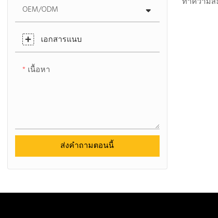
ทำความสะอ
OEM/ODM
ทนทานต่อรั
พิษ ไม่แผ่
เอกสารแนบ
เนื้อหา
ส่งคำถามตอนนี้