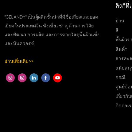
ลิงก์ท
"GELANDY" เป็นผู้ผลิตชั้นนำที่มีชื่อเสียงและยอด
บ้าน
เยี่ยมในประเทศจีน ซึ่งเชี่ยวชาญด้านการวิจัย
สี
และพัฒนา การผลิต และการขายวัสดุพื้นผิวแข็ง
พื้นผิว
และหินควอตซ์
สินค้า
สารละล
อ่านเพิ่มเติม>>
สนับสนุ
กรณี
ศูนย์ข้อ
เกี่ยวกั
ติดต่อเร