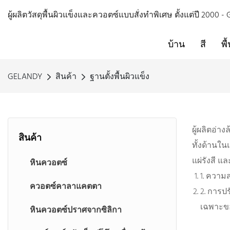
ผู้ผลิตวัสดุพื้นผิวแข็งและควอตซ์แบบสั่งทำพิเศษ ตั้งแต่ปี 2000 
บ้าน
สี
พื
GELANDY
สินค้า
ฐานตั้งพื้นผิวแข็ง
ผู้ผลิตอ่า
สินค้า
ทั้งด้านใ
แผ่รังสี แ
หินควอตซ์
1. ความส
ควอตซ์คาลาแคตตา
2. การป
เฉพาะขอ
หินควอตซ์ปราศจากซิลิกา