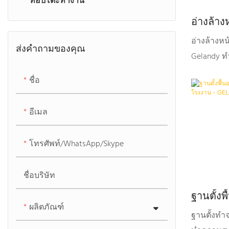
ท็อปโต๊ะทำงาน
อ่างล้าง
ขายส่ง -
อ่างล้างหน
ส่งคำถามของคุณ
Gelandy ท
รักษาง่าย 
ชื่อ
เหลือง ไม่เ
สิ่งแวดล้อ
อีเมล
(ODM/OEM
โทรศัพท์/WhatsApp/Skype
ชื่อบริษัท
ฐานตั้งพ
ผลิตภัณฑ์
คุณภาพดี
ฐานตั้งทำจ
GELAND