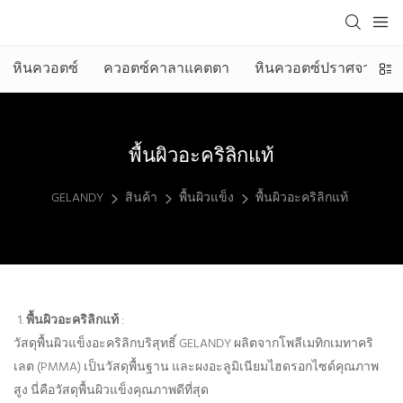
หินควอตซ์
ควอตซ์คาลาแคตตา
หินควอตซ์ปราศจากซิลิ
พื้นผิวอะคริลิกแท้
GELANDY
สินค้า
พื้นผิวแข็ง
พื้นผิวอะคริลิกแท้
พื้นผิวอะคริลิกแท้
:
วัสดุพื้นผิวแข็งอะคริลิกบริสุทธิ์ GELANDY ผลิตจากโพลีเมทิกเมทาคริ
เลต (PMMA) เป็นวัสดุพื้นฐาน และผงอะลูมิเนียมไฮดรอกไซด์คุณภาพ
สูง นี่คือวัสดุพื้นผิวแข็งคุณภาพดีที่สุด