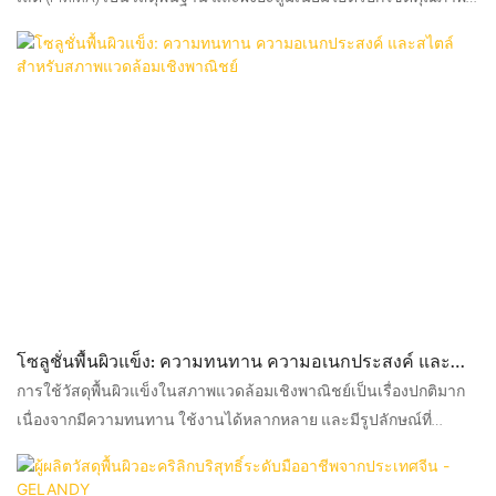
สูง มีคุณสมบัติทางกลที่ดีเยี่ยม ทนต่อสภาพอากาศ ทนต่อคราบสกปรก
ทนต่อน้ำ ทนต่อการเหลือง และทนต่อรังสียูวี
โซลูชั่นพื้นผิวแข็ง: ความทนทาน ความอเนกประสงค์ และ
สไตล์สำหรับสภาพแวดล้อมเชิงพาณิชย์
การใช้วัสดุพื้นผิวแข็งในสภาพแวดล้อมเชิงพาณิชย์เป็นเรื่องปกติมาก
เนื่องจากมีความทนทาน ใช้งานได้หลากหลาย และมีรูปลักษณ์ที่
สวยงาม วัสดุพื้นผิวแข็งเป็นวัสดุผสมที่ได้รับการออกแบบทางวิศวกรรม
โดยส่วนใหญ่ทำจากเรซินอะคริลิกและโพลีเอสเตอร์ ผสมกับผงไฮดรอก