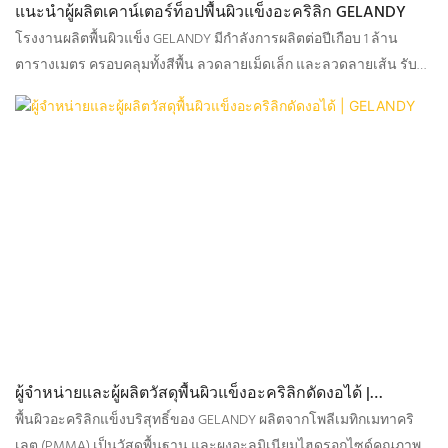
แนะนำผู้ผลิตเคาน์เตอร์ท็อปพื้นผิวแข็งอะคริลิก GELANDY
โรงงานผลิตพื้นผิวแข็ง GELANDY มีกำลังการผลิตต่อปีเกือบ 1 ล้าน
ตารางเมตร ครอบคลุมทั้งสีพื้น ลวดลายเม็ดเล็ก และลวดลายเส้น รับ
ผลิตตามสั่ง (OEM/ODM)
ผู้จำหน่ายและผู้ผลิตวัสดุพื้นผิวแข็งอะคริลิกดัดงอได้ |
GELANDY
พื้นผิวอะคริลิกแข็งบริสุทธิ์ของ GELANDY ผลิตจากโพลีเมทิกเมทาคริ
เลต (PMMA) เป็นวัสดุพื้นฐาน และผงอะลูมิเนียมไฮดรอกไซด์คุณภาพ