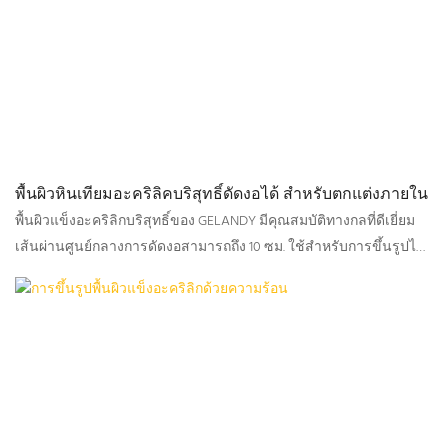
พื้นผิวหินเทียมอะคริลิคบริสุทธิ์ดัดงอได้ สำหรับตกแต่งภายใน
พื้นผิวแข็งอะคริลิกบริสุทธิ์ของ GELANDY มีคุณสมบัติทางกลที่ดีเยี่ยม
เส้นผ่านศูนย์กลางการดัดงอสามารถถึง 10 ซม. ใช้สำหรับการขึ้นรูปไฮ
เปอร์โบโลอิดทั้งในร่มและกลางแจ้ง