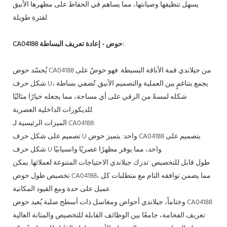
يسهل تنظيفها وصيانتها، مما يساهم في الحفاظ على مظهرها الأنيق
لفترة طويلة.
CA04188 حوض - إعادة تعريف البساطة:
يُجسّد حوض CA04188 من جيلاندي قمة الأناقة البسيطة. فهو حوضٌ على
شكل حرف U، يجمع بتناغمٍ بين العملية والتصميم الأنيق. تُضفي بساطة
شكله لمسةً من الرقي على أي مساحة، مما يجعله خيارًا مثاليًا
للديكورات الداخلية العصرية.
الميزات الرئيسية لـ CA04188:
تصميم على شكل حرف U واحد: يتميز حوض CA04188 بتصميم على
شكل حرف U واحد، مما يوفر مظهرًا عصريًا وانسيابيًا.
طول قابل للتخصيص: تدرك جيلاندي الاحتياجات المتنوعة لعملائها. يمكن
تخصيص طول حوض CA04188، مما يضمن توافقه التام مع متطلبات كل
عميل على حدة ومع القيود المكانية.
وختاماً، جيلاندي
أحواض ومغاسل ذات أسطح صلبة
يُعيد حوض CA04188
تعريف الفخامة، جامعًا بين الوظائف القابلة للتخصيص والمتانة العالية