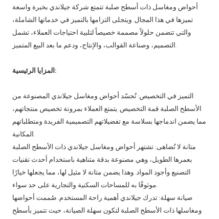
أحواض ومغاسل ذات أسطح صلبة
تتمتع شركة جيلاندي بخبرة واسعة
تميزها في هذا المجال. ويتجلى التزامها بالتميز في خدماتها الشاملة،
والتي تتضمن حلولاً مصممة خصيصاً لتلبية احتياجات العملاء، تشمل
التصميم، وصناعة القوالب، والإنتاج، ودعم ما بعد البيع المتميز.
المزايا الرئيسية:
التميز في التخصيص: تُجسّد أحواض ومغاسل جيلاندي المصنوعة من
الأسطح الصلبة قمة التخصيص. يتمتع العملاء بمرونة تخصيص منتجاتهم،
مما يضمن اندماجها بسلاسة مع تفضيلاتهم التصميمية الفريدة ومتطلباتهم
المكانية.
متانة لا تُضاهى: تشتهر أحواض ومغاسل جيلاندي ذات الأسطح الصلبة
بعمرها الطويل، وهي مصنوعة بدقة متناهية باستخدام أحدث تقنيات
التصنيع وأجود المواد. وهذا يضمن متانة لا مثيل لها، مما يجعلها خيارًا
موثوقًا به للمساحات السكنية والتجارية على حد سواء.
صيانة سهلة: تدرك جيلاندي أهمية راحة المستخدم. صُممت أحواضها
ومغاسلها ذات الأسطح الصلبة لتكون سهلة الصيانة، حيث تتميز بأسطح