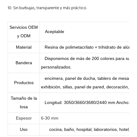
10: Sin burbujas, transparente y más práctico.
Servicios OEM
Aceptable
y ODM
Material
Resina de polimetacrilato + trihidrato de alúmi
Disponemos de más de 200 colores para su ref
Bandera
personalizados.
encimera, panel de ducha, tablero de mesa, ba
Productos
exhibición, sillas, panel de pared, decoración, etc
Tamaño de la
Longitud: 3050/3660/3680/2440 mm Ancho: 7
losa
Espesor
6-30 mm
Uso
cocina, baño, hospital, laboratorios, hotel, re