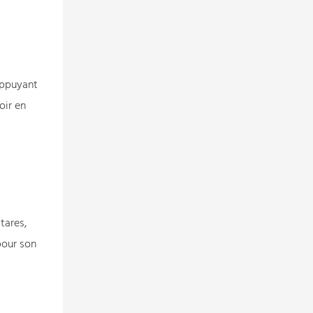
appuyant
oir en
tares,
pour son