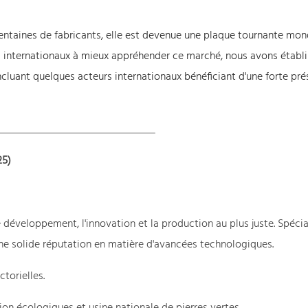
entaines de fabricants, elle est devenue une plaque tournante mon
s internationaux à mieux appréhender ce marché, nous avons établi 
ncluant quelques acteurs internationaux bénéficiant d'une forte pr
25)
développement, l'innovation et la production au plus juste. Spécia
d'une solide réputation en matière d'avancées technologiques.
torielles.
n écologiques et usine nationale de pierres vertes.