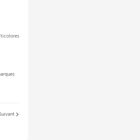
lticolores
marques
Suivant