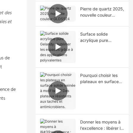
Pierre de quartz 2025,
et des
nouvelle couleur
les et
GLDS524
Surface solide
acrylique pure
Gelandy : sublimer les
espaces grâce à des
us de
applications
polyvalentes
st
Pourquoi choisir les
plateaux en surface
solide veinée à motif
sence de
bois ? Des plateaux
nts
résistants aux taches
et antimicrobiens.
Donner les moyens à
l'excellence : libérer le