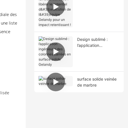
potentiel d'exécution
de l'équipe Gelandy
pour un impact
diale des
retentissant !
une liste
ésence
Design sublimé :
l’application
ingénieuse des
colonnes carrées en
surface solide
Gelandy
surface solide veinée
de marbre
lisée