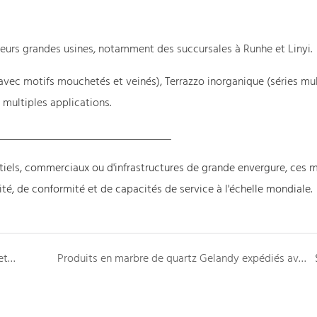
ieurs grandes usines, notamment des succursales à Runhe et Linyi.
(avec motifs mouchetés et veinés), Terrazzo inorganique (séries mu
 multiples applications.
tiels, commerciaux ou d'infrastructures de grande envergure, ces 
ité, de conformité et de capacités de service à l'échelle mondiale.
En cette journée importante, nous honorons la paix et le progrès.
Produits en marbre de quartz Gelandy expédiés avec succès en Afrique : une combinaison parfaite de besoins divers