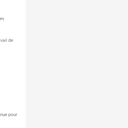
les
vail de
nnue pour