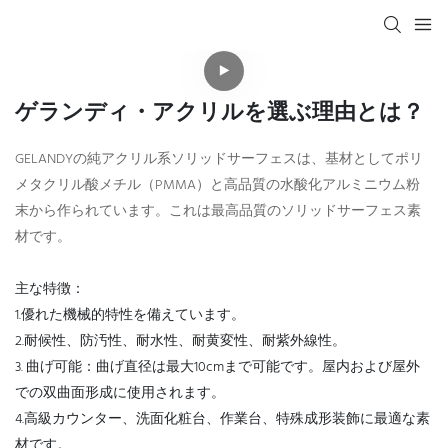
ゲランディ・アクリルを選ぶ理由とは？
GELANDYの純アクリル系ソリッドサーフェスは、基材としてポリ
メタクリル酸メチル（PMMA）と高品質の水酸化アルミニウム粉
末から作られています。これは最高品質のソリッドサーフェス素
材です。
主な特徴：
1.優れた機械的特性を備えています。
2.耐候性、防汚性、耐水性、耐黄変性、耐紫外線性。
3. 曲げ可能：曲げ直径は最大10cmまで可能です。屋内および屋外
での双曲面形成に使用されます。
4.高級カウンター、洗面化粧台、作業台、特殊成形装飾に最適な素
材です。