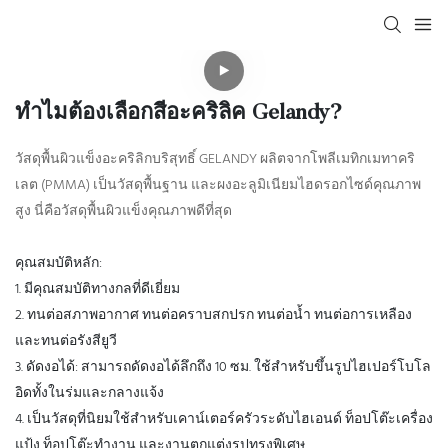
ทำไมต้องเลือกสีอะคริลิค Gelandy?
วัสดุพื้นผิวแข็งอะคริลิกบริสุทธิ์ GELANDY ผลิตจากโพลีเมทิกเมทาคริ
เลต (PMMA) เป็นวัสดุพื้นฐาน และผงอะลูมิเนียมไฮดรอกไซด์คุณภาพ
สูง นี่คือวัสดุพื้นผิวแข็งคุณภาพดีที่สุด
คุณสมบัติหลัก:
1. มีคุณสมบัติทางกลที่ดีเยี่ยม
2. ทนต่อสภาพอากาศ ทนต่อคราบสกปรก ทนต่อน้ำ ทนต่อการเหลือง
และทนต่อรังสียูวี
3. ดัดงอได้: สามารถดัดงอได้ลึกถึง 10 ซม. ใช้สำหรับขึ้นรูปไฮเปอร์โบโล
อิดทั้งในร่มและกลางแจ้ง
4. เป็นวัสดุที่นิยมใช้สำหรับเคาน์เตอร์ครัวระดับไฮเอนด์ ท็อปโต๊ะเครื่อง
แป้ง ท็อปโต๊ะทำงาน และงานตกแต่งรูปทรงพิเศษ