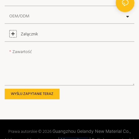
OEM/ODM
Załącznik
Zawartość
WYŚLIJ ZAPYTANIE TERAZ
Prawa autorskie © 2026
Guangzhou Gelandy New Material Co.,