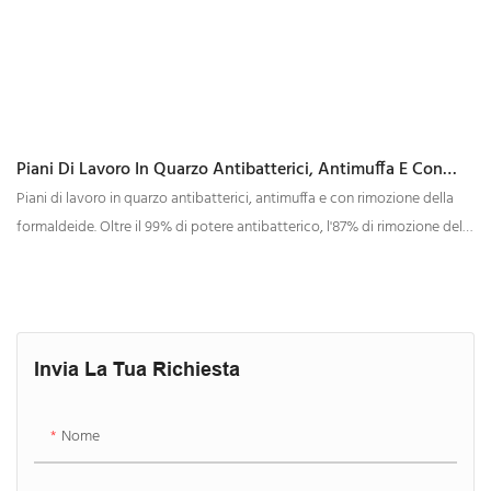
Piani Di Lavoro In Quarzo Antibatterici, Antimuffa E Con
Rimozione Della Formaldeide
Piani di lavoro in quarzo antibatterici, antimuffa e con rimozione della
formaldeide. Oltre il 99% di potere antibatterico, l'87% di rimozione della
formaldeide. Funzione antivirale contro l'influenza. Antibatterici,
antimuffa e con rimozione della formaldeide.
Invia La Tua Richiesta
Nome