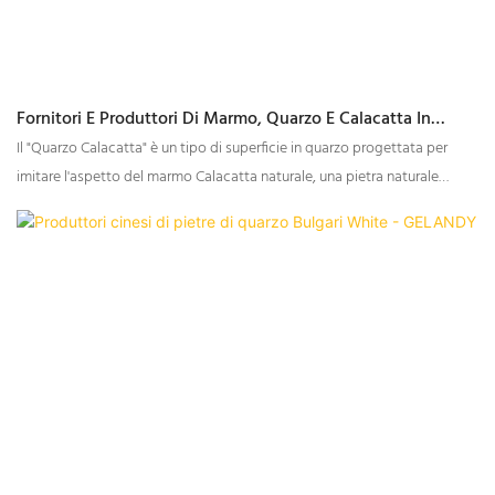
Fornitori E Produttori Di Marmo, Quarzo E Calacatta In
Offerta Speciale 2023 | GELANDY
Il "Quarzo Calacatta" è un tipo di superficie in quarzo progettata per
imitare l'aspetto del marmo Calacatta naturale, una pietra naturale
pregiata e lussuosa nota per le sue venature. Gelandy è uno dei migliori
produttori di piani di lavoro in quarzo Calacatta in Cina e offre un'ampia
varietà di colori. Il quarzo Calacatta Gelandy è privo di impurità e
presenta una texture cristallina, il che lo rende la scelta ideale per piani
di lavoro di alta gamma per cucine e bagni.