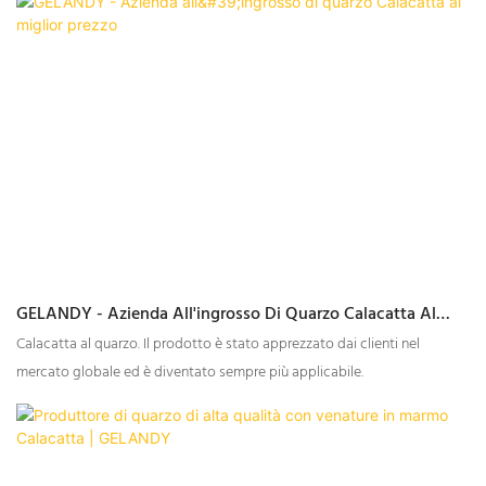
di ogni lastra, garantendo che ogni piano di lavoro, paraschizzi o
elemento decorativo realizzato in Quartz Calacatta sia una vera opera
d'arte.
GELANDY - Azienda All'ingrosso Di Quarzo Calacatta Al
Miglior Prezzo
Calacatta al quarzo. Il prodotto è stato apprezzato dai clienti nel
mercato globale ed è diventato sempre più applicabile.