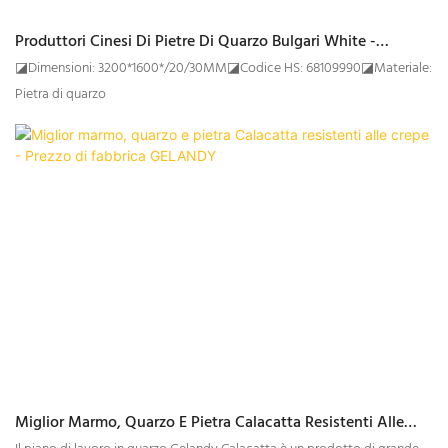
Produttori Cinesi Di Pietre Di Quarzo Bulgari White -
GELANDY
◪Dimensioni: 3200*1600*/20/30MM◪Codice HS: 68109990◪Materiale:
Pietra di quarzo
Miglior Marmo, Quarzo E Pietra Calacatta Resistenti Alle
Crepe - Prezzo Di Fabbrica GELANDY