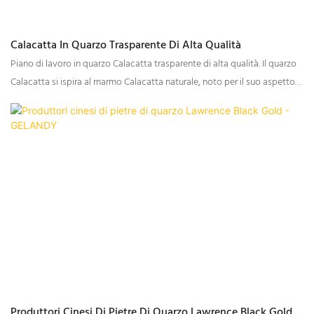
Calacatta In Quarzo Trasparente Di Alta Qualità
Piano di lavoro in quarzo Calacatta trasparente di alta qualità. Il quarzo
Calacatta si ispira al marmo Calacatta naturale, noto per il suo aspetto
elegante e lussuoso. Presenta uno sfondo bianco con venature evidenti
nelle tonalità del grigio e dell'oro. Questa combinazione crea un look
senza tempo e sofisticato, in grado di valorizzare l'estetica complessiva
della vostra cucina o del vostro bagno.
Produttori Cinesi Di Pietre Di Quarzo Lawrence Black Gold -