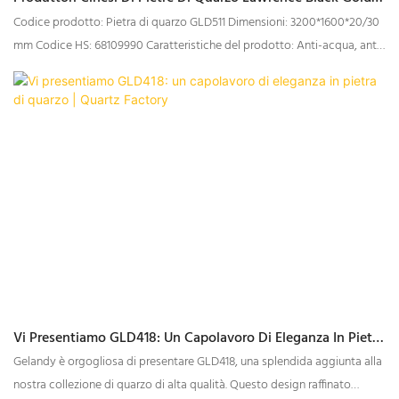
GELANDY
Codice prodotto: Pietra di quarzo GLD511 Dimensioni: 3200*1600*20/30
mm Codice HS: 68109990 Caratteristiche del prodotto: Anti-acqua, anti-
sporco, antibatterico Garanzia: 10 anni in condizioni di utilizzo normale
Fabbrica: Sì
Vi Presentiamo GLD418: Un Capolavoro Di Eleganza In Pietra
Di Quarzo | Quartz Factory
Gelandy è orgogliosa di presentare GLD418, una splendida aggiunta alla
nostra collezione di quarzo di alta qualità. Questo design raffinato