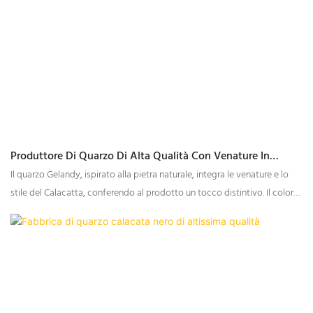
Produttore Di Quarzo Di Alta Qualità Con Venature In
Marmo Calacatta | GELANDY
Il quarzo Gelandy, ispirato alla pietra naturale, integra le venature e lo
stile del Calacatta, conferendo al prodotto un tocco distintivo. Il colore
di base grigio-bianco, combinato con venature grigie, linee grigio scuro
e striature dorate, aggiunge profondità e complessità al suo aspetto.