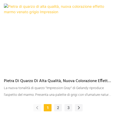
presenta una sofisticata base grigia impreziosita da intricate venature
bianche, che fondono armoniosamente l'intramontabile bellezza dei
marmi Calacatta e Carrara. Il risultato è una perfetta combinazione di
eleganza e lusso, in grado di valorizzare qualsiasi ambiente.
Pietra Di Quarzo Di Alta Qualità, Nuova Colorazione Effetto
Marmo Venato Grigio Impression
La nuova tonalità di quarzo "Impression Gray" di Gelandy riproduce
l'aspetto del marmo. Presenta una palette di grigi con sfumature naturali
e sovrapposizioni di grigio scuro e chiaro, creando motivi morbidi e
naturali. È ideale per residenze di lusso e spazi commerciali di alta
1
2
3
gamma, esaltandone l'eleganza.