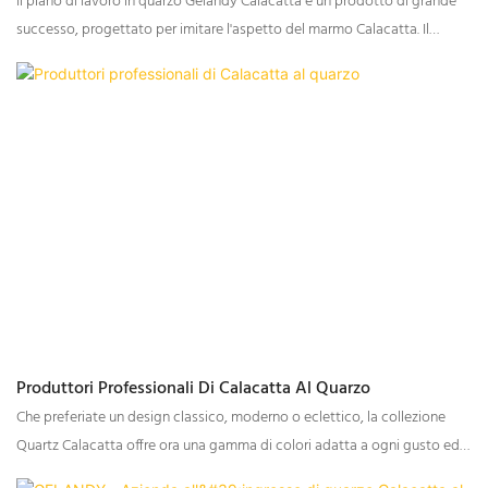
Il piano di lavoro in quarzo Gelandy Calacatta è un prodotto di grande
successo, progettato per imitare l'aspetto del marmo Calacatta. Il
marmo Calacatta è noto per il suo aspetto elegante e lussuoso,
caratterizzato da uno sfondo bianco o chiaro con venature marcate e di
grande impatto. I piani di lavoro in quarzo Gelandy Calacatta sono
molto apprezzati nella progettazione di cucine e bagni per il loro
fascino estetico e la loro durata.
Produttori Professionali Di Calacatta Al Quarzo
Che preferiate un design classico, moderno o eclettico, la collezione
Quartz Calacatta offre ora una gamma di colori adatta a ogni gusto ed
estetica. L'eccezionale qualità e la cura dei dettagli rimangono il cuore