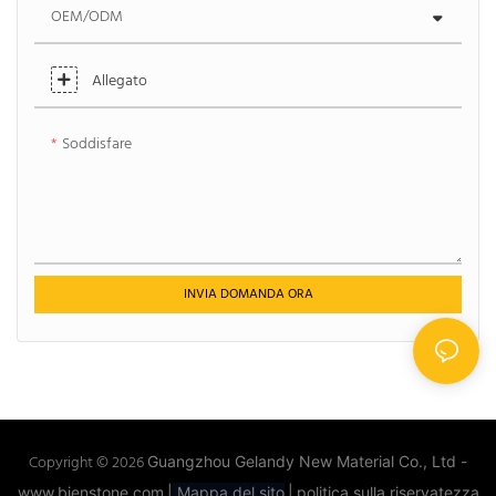
OEM/ODM
Allegato
Soddisfare
INVIA DOMANDA ORA
Copyright © 2026
Guangzhou Gelandy New Material Co., Ltd -
www.bienstone.com
|
Mappa del sito
|
politica sulla riservatezza