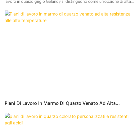
lavoro in quarzo grigio Gelandy si distinguono come un'opzione di alta
qualità. Nota per la sua resistenza, l'estetica elegante e la versatilità, la
serie di quarzo grigio Gelandy comprende diverse fantasie e texture che
soddisfano i gusti più svariati, dai colori a tinta unita più raffinati alle
sofisticate finiture effetto marmo. Che si tratti di ristrutturare la cucina o
di arredarne una nuova, il quarzo grigio Gelandy offre il perfetto
equilibrio tra forma e funzione.
Piani Di Lavoro In Marmo Di Quarzo Venato Ad Alta
Resistenza Alle Alte Temperature