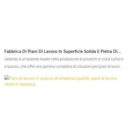
Fabbrica Di Piani Di Lavoro In Superficie Solida E Pietra Di
Quarzo
Gelandy è un'azienda leader nella produzione di prodotti in solid surface
e quarzo, che offre una gamma completa di soluzioni per piani di lavoro.
Dalla produzione delle materie prime alla realizzazione di piani di lavoro
personalizzati, Gelandy garantisce un'esperienza senza intoppi che
migliora l'efficienza e riduce i tempi di consegna. Grazie alle nostre ampie
capacità di lavorazione dei materiali, assicuriamo precisione, alta qualità
e la consegna puntuale di ogni ordine.