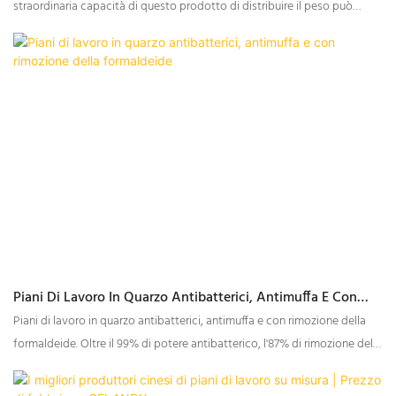
straordinaria capacità di questo prodotto di distribuire il peso può
contribuire a migliorare la circolazione, garantendo un sonno notturno
più confortevole.
Piani Di Lavoro In Quarzo Antibatterici, Antimuffa E Con
Rimozione Della Formaldeide
Piani di lavoro in quarzo antibatterici, antimuffa e con rimozione della
formaldeide. Oltre il 99% di potere antibatterico, l'87% di rimozione della
formaldeide. Funzione antivirale contro l'influenza. Antibatterici,
antimuffa e con rimozione della formaldeide.