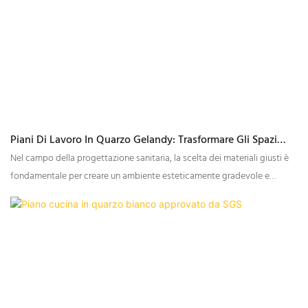
Piani Di Lavoro In Quarzo Gelandy: Trasformare Gli Spazi
Ospedalieri
Nel campo della progettazione sanitaria, la scelta dei materiali giusti è
fondamentale per creare un ambiente esteticamente gradevole e
funzionale. I piani di lavoro in quarzo Gelandy si sono affermati come la
scelta ideale per diverse applicazioni in ospedali e strutture mediche,
combinando eleganza e durata per migliorare l'atmosfera generale.