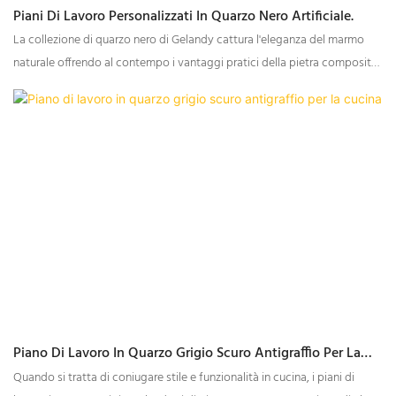
Piani Di Lavoro Personalizzati In Quarzo Nero Artificiale.
La collezione di quarzo nero di Gelandy cattura l'eleganza del marmo
naturale offrendo al contempo i vantaggi pratici della pietra composita.
Grazie alla varietà di venature e texture, questa collezione si adatta a
un'ampia gamma di stili di design, da quelli audaci e di grande impatto a
quelli più sobri e raffinati.
Piano Di Lavoro In Quarzo Grigio Scuro Antigraffio Per La
Cucina
Quando si tratta di coniugare stile e funzionalità in cucina, i piani di